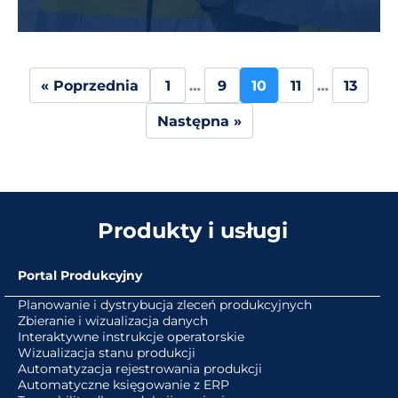
Stronicowanie
« Poprzednia
1
…
9
10
11
…
13
wpisów
Następna »
Produkty i usługi
Portal Produkcyjny
Planowanie i dystrybucja zleceń produkcyjnych
Zbieranie i wizualizacja danych
Interaktywne instrukcje operatorskie
Wizualizacja stanu produkcji
Automatyzacja rejestrowania produkcji
Automatyczne księgowanie z ERP