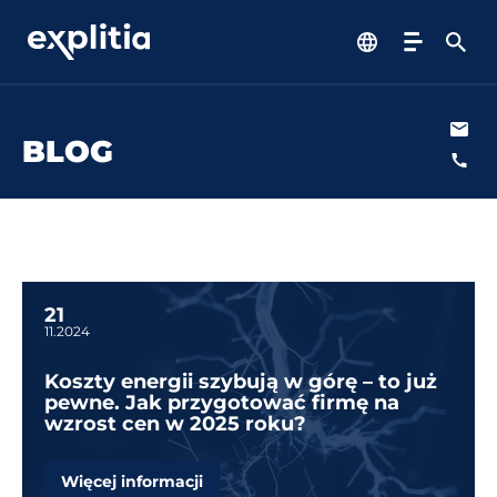
BLOG
Portal Produkcyjny
Oferta
Poznaj nas
21
11.2024
Wiedza
Koszty energii szybują w górę – to już
pewne. Jak przygotować firmę na
wzrost cen w 2025 roku?
Kontakt
Więcej informacji