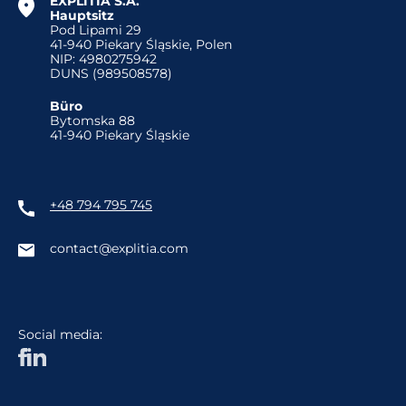
EXPLITIA S.A.
Hauptsitz
Pod Lipami 29
41-940 Piekary Śląskie, Polen
NIP: 4980275942
DUNS (989508578)
Büro
Bytomska 88
41-940 Piekary Śląskie
+48 794 795 745
contact@explitia.com
Social media: