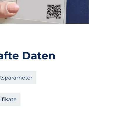
afte Daten
ätsparameter
ifikate